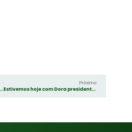
a a próxima vez que eu comentar.
Próximo
niciativa fortalece comunidade com projetos que vão de aula de ‘gambiarra’ a moeda própria
Estivemos hoje com Dora presidente do banco Paulo Freire