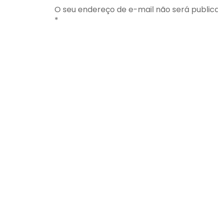
O seu endereço de e-mail não será public
*
Comentário
*
Nome
*
E-mail
*