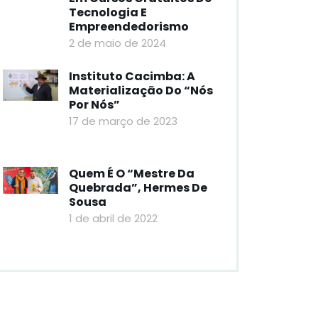
Tecnologia E
Empreendedorismo
2 de maio de 2024
Instituto Cacimba: A
Materialização Do “nós
Por Nós”
17 de março de 2023
Quem É O “mestre Da
Quebrada”, Hermes De
Sousa
1 de abril de 2022