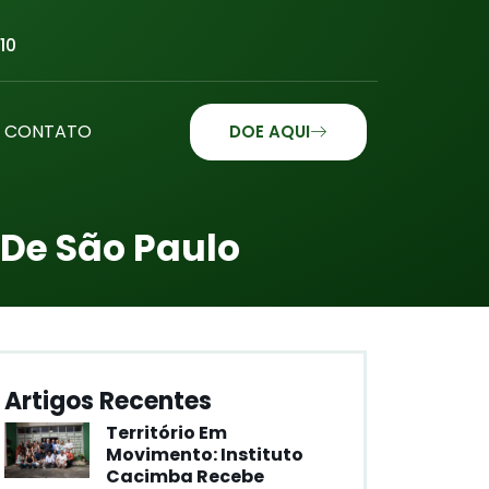
10
CONTATO
DOE AQUI
 De São Paulo
Artigos Recentes
Território Em
Movimento: Instituto
Cacimba Recebe